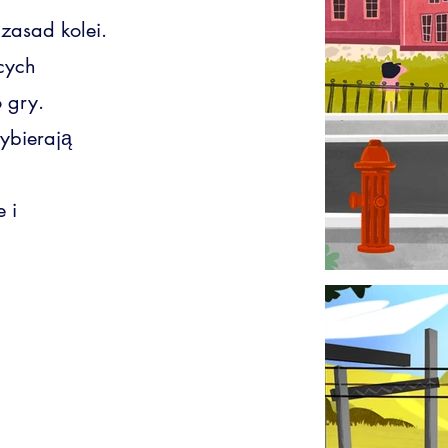
zasad kolei.
ących
o gry.
ybierają
 i