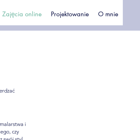
Zajęcia online
Projektowanie
O mnie
ierdzać
 malarstwa i
ego, czy
 swój styl,