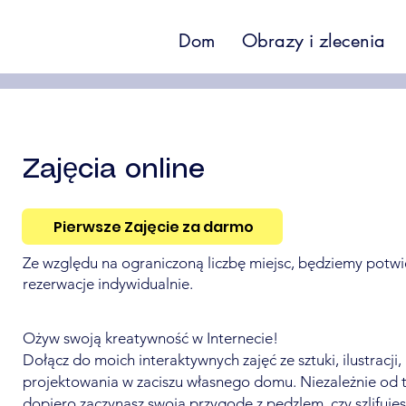
Dom
Obrazy i zlecenia
Zajęcia online
Pierwsze Zajęcie za darmo
Ze względu na ograniczoną liczbę miejsc, będziemy potw
rezerwacje indywidualnie.
Ożyw swoją kreatywność w Internecie!
Dołącz do moich interaktywnych zajęć ze sztuki, ilustracji,
projektowania w zaciszu własnego domu. Niezależnie od t
dopiero zaczynasz swoją przygodę z pędzlem, czy szlifujesz